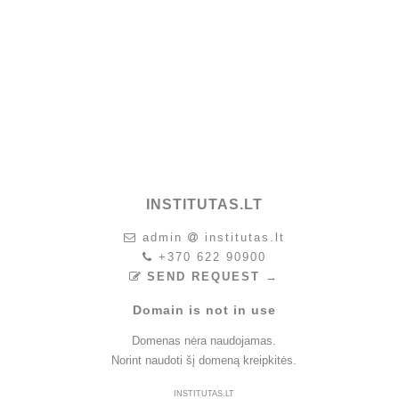
INSTITUTAS.LT
admin
institutas.lt
+370 622 90900
SEND REQUEST →
Domain is not in use
Domenas nėra naudojamas.
Norint naudoti šį domeną kreipkitės.
INSTITUTAS.LT