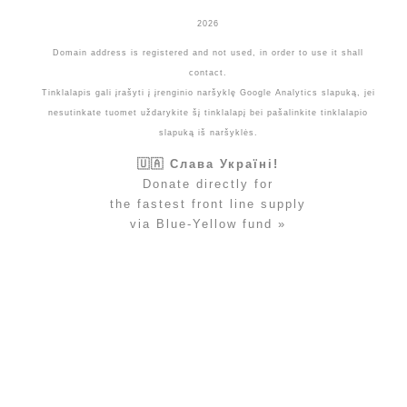
2026
Domain address is registered and not used, in order to use it shall
contact.
Tinklalapis gali įrašyti į įrenginio naršyklę Google Analytics slapuką, jei
nesutinkate tuomet uždarykite šį tinklalapį bei pašalinkite tinklalapio
slapuką iš naršyklės.
🇺🇦 Слава Україні!
Donate directly for
the fastest front line supply
via Blue-Yellow fund »